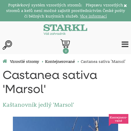
Poptávkový systém vzrostlých stromů: Přepravu vzrostlých
stromů a keřů není možné zajistit prostřednictvím České pošty
či běžných kurýrních služeb.
Více informací
0
Vzrostlé stromy
Kontejnerované
Castanea sativa 'Marsol'
Castanea sativa
'Marsol'
Kaštanovník jedlý 'Marsol'
Kontejnero-
vané