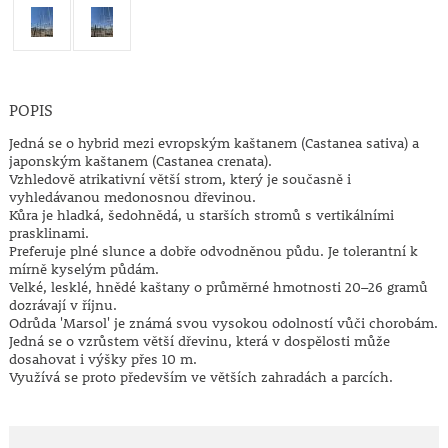
POPIS
Jedná se o h
ybrid mezi evropským kaštanem (Castanea sativa) a
japonským kaštanem (Castanea crenata).
Vzhledově atrikativní větší strom, který je současně i
vyhledávanou medonosnou dřevinou.
Kůra je hladká, šedohnědá, u starších stromů s vertikálními
prasklinami.
Preferuje plné slunce a dobře odvodněnou půdu. Je tolerantní k
mírně kyselým půdám.
Velké, lesklé, hnědé kaštany o průměrné hmotnosti 20–26 gramů
dozrávají v říjnu.
Odrůda 'Marsol' je známá svou vysokou odolností vůči chorobám.
Jedná se o vzrůstem větší dřevinu, která v dospělosti může
dosahovat i výšky přes 10 m.
Využívá se proto především ve větších zahradách a parcích.