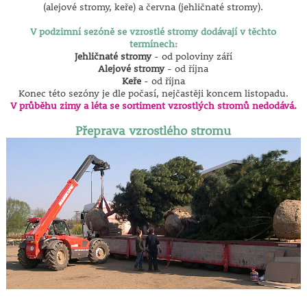
(alejové stromy, keře) a června (jehličnaté stromy).
V podzimní sezóně se vzrostlé stromy dodávají v těchto
termínech:
Jehličnaté stromy
- od poloviny září
Alejové stromy
- od října
Keře
- od října
Konec této sezóny je dle počasí, nejčastěji koncem listopadu.
V průběhu zimy a léta se sortiment vzrostlých stromů nedodává.
Přeprava vzrostlého stromu