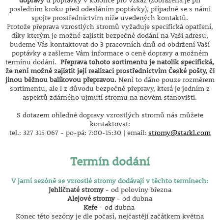
posledním kroku před odesláním poptávky), případně se s námi
spojte prostřednictvím níže uvedených kontaktů.
Protože přeprava vzrostlých stromů vyžaduje specifická opatření,
díky kterým je možné zajistit bezpečné dodání na Vaši adresu,
budeme Vás kontaktovat do 3 pracovních dnů od obdržení Vaší
poptávky a zašleme Vám informace o ceně dopravy a možném
termínu dodání.
Přeprava tohoto sortimentu je natolik specifická,
že není možné zajistit její realizaci prostřednictvím České pošty, či
jinou běžnou balíkovou přepravou.
Není to dáno pouze rozměrem
sortimentu, ale i z důvodu bezpečné přepravy, která je jedním z
aspektů zdárného ujmutí stromu na novém stanovišti.
S dotazem ohledně dopravy vzrostlých stromů nás můžete
kontaktovat:
tel.: 327 315 067 - po-pá: 7:00-15:30 | email:
stromy@starkl.com
Termín dodání
V jarní sezóně se vzrostlé stromy dodávají v těchto termínech:
Jehličnaté stromy
- od poloviny března
Alejové stromy
- od dubna
Keře
- od dubna
Konec této sezóny je dle počasí, nejčastěji začátkem května