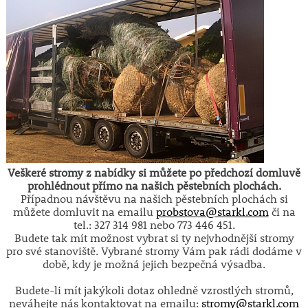
Veškeré stromy z nabídky si můžete po předchozí domluvě
prohlédnout přímo na našich pěstebních plochách.
Případnou návštěvu na našich pěstebních plochách si
můžete domluvit na emailu
probstova@starkl.com
či na
tel.: 327 314 981 nebo 773 446 451.
Budete tak mít možnost vybrat si ty nejvhodnější stromy
pro své stanoviště. Vybrané stromy Vám pak rádi dodáme v
době, kdy je možná jejich bezpečná výsadba.
Budete-li mít jakýkoli dotaz ohledně vzrostlých stromů,
neváhejte nás kontaktovat na emailu:
stromy@starkl.com