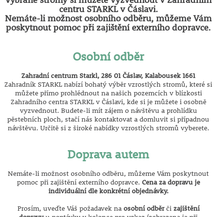
centru STARKL v Čáslavi.
Nemáte-li možnost osobního odběru, můžeme Vám
poskytnout pomoc při zajištění externího dopravce.
Osobní odběr
Zahradní centrum Starkl, 286 01 Čáslav, Kalabousek 1661
Zahradník STARKL nabízí bohatý výběr vzrostlých stromů, které si
můžete přímo prohlédnout na našich pozemcích v blízkosti
Zahradního centra STARKL v Čáslavi, kde si je můžete i osobně
vyzvednout. Budete-li mít zájem o návštěvu a prohlídku
pěstebních ploch, stačí nás kontaktovat a domluvit si případnou
návštěvu. Určitě si z široké nabídky vzrostlých stromů vyberete.
Doprava autem
Nemáte-li možnost osobního odběru, můžeme Vám poskytnout
pomoc při zajištění externího dopravce.
Cena za dopravu je
individuální dle konkrétní objednávky.
Prosím, uveďte Váš požadavek na
osobní odběr
či
zajištění
dopravy
u poptávky v kolonce pro vzkaz (zobrazena je při