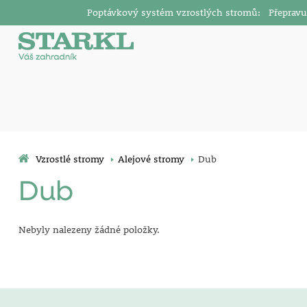
Poptávkový systém vzrostlých stromů: Přepravu v
Vzrostlé stromy
Alejové stromy
Dub
Dub
Nebyly nalezeny žádné položky.