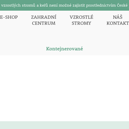
zrostlých stromů a keřů není možné zajistit prostřednictvím České 
E-SHOP
ZAHRADNÍ
VZROSTLÉ
NÁŠ
CENTRUM
STROMY
KONTAKT
Kontejnerované