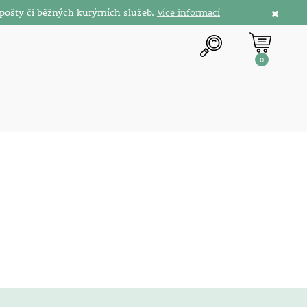
pošty či běžných kurýrních služeb.
Více informací
0