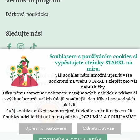
Věrnostní program
Dárková poukázka
Sledujte nás!
Souhlasem s používáním cookies si
vypěstujete stránky STARKL na
Jsme členy
míru.
Svazu školkařů
Váš souhlas nám umožní upravit vaše
soukromí na webu STARKL a zlepšit pro vás
České republiky
naše služby.
Díky němu zamezíme zobrazení nezajímavých nabídek a reklam či
zvýšíme bezpečí vašich údajů snadnější identifikací podvodných
aktivit.
Svůj souhlas můžete samozřejmě kdykoliv změnit nebo zrušit.
Souhlas udělíte kliknutím na políčko „ROZUMÍM A SOUHLASÍM“.
Upřesnit nastavení
Odmítnout vše
mapa stránek
prohlášení o přístupnosti
nastavení cookies