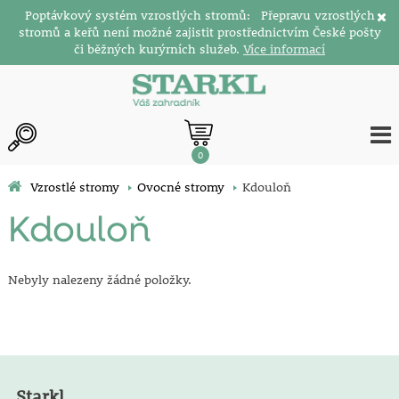
Poptávkový systém vzrostlých stromů: Přepravu vzrostlých
stromů a keřů není možné zajistit prostřednictvím České pošty
či běžných kurýrních služeb.
Více informací
0
Vzrostlé stromy
Ovocné stromy
Kdouloň
Kdouloň
Nebyly nalezeny žádné položky.
Starkl