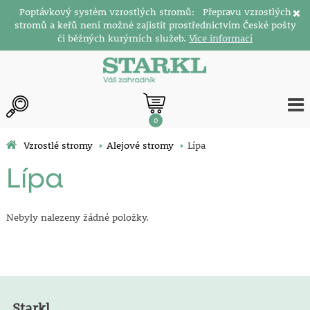
Poptávkový systém vzrostlých stromů: Přepravu vzrostlých
stromů a keřů není možné zajistit prostřednictvím České pošty
či běžných kurýrních služeb.
Více informací
0
Vzrostlé stromy
Alejové stromy
Lípa
Lípa
Nebyly nalezeny žádné položky.
Starkl