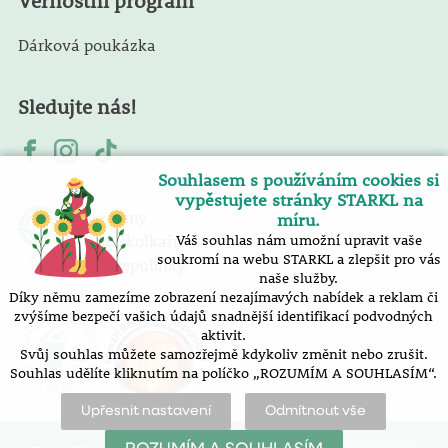
Věrnostní program
Dárková poukázka
Sledujte nás!
Souhlasem s používáním cookies si
vypěstujete stránky STARKL na
Jsme členy
míru.
Svazu školkařů
Váš souhlas nám umožní upravit vaše
soukromí na webu STARKL a zlepšit pro vás
České republiky
naše služby.
Díky němu zamezíme zobrazení nezajímavých nabídek a reklam či
zvýšíme bezpečí vašich údajů snadnější identifikací podvodných
aktivit.
Svůj souhlas můžete samozřejmě kdykoliv změnit nebo zrušit.
Souhlas udělíte kliknutím na políčko „ROZUMÍM A SOUHLASÍM“.
Upřesnit nastavení
Odmítnout vše
mapa stránek
prohlášení o přístupnosti
nastavení cookies