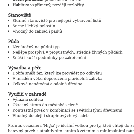
Habitus:
vzpřímený, později rozložitý
Stanoviště
Slunné stanoviště pro nejlepší vybarvení listů
Snese i lehký polostín
Vhodný do zahrad i parků
Půda
Nenáročný na půdní typ
Nejlépe prospívá v propustných, středně živných půdách
Snáší i sušší podmínky po zakořenění
Výsadba a péče
Dobře snáší řez, který lze provádět po odkvětu
V mladém věku doporučena pravidelná zálivka
Celkově nenáročná a odolná dřevina
Využití v zahradě
Výrazná solitéra
Okrasný strom do městské zeleně
Kontrastní prvek v kombinaci se světlolistými dřevinami
Vhodný do alejí i skupinových výsadeb
Prunus cerasifera ‘Nigra’ je ideální volbou pro ty, kteří chtějí do
barevný prvek s atraktivním jarním kvetením a minimálními náro