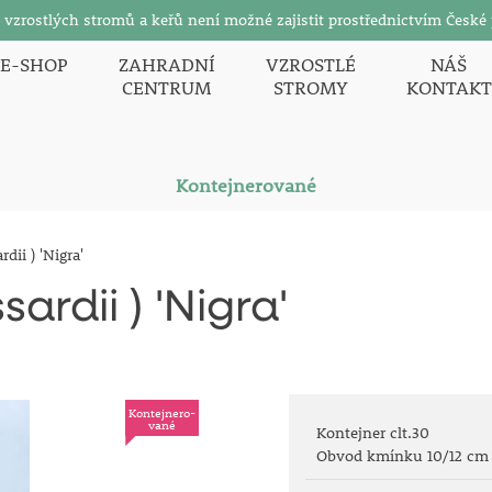
zrostlých stromů a keřů není možné zajistit prostřednictvím České 
E-SHOP
ZAHRADNÍ
VZROSTLÉ
NÁŠ
CENTRUM
STROMY
KONTAKT
Kontejnerované
dii ) 'Nigra'
ardii ) 'Nigra'
Kontejnero-
vané
Kontejner clt.30
Obvod kmínku 10/12 cm