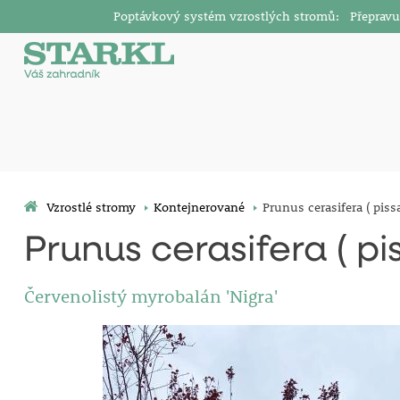
Poptávkový systém vzrostlých stromů: Přepravu v
Vzrostlé stromy
Kontejnerované
Prunus cerasifera ( pissar
Prunus cerasifera ( piss
Červenolistý myrobalán 'Nigra'