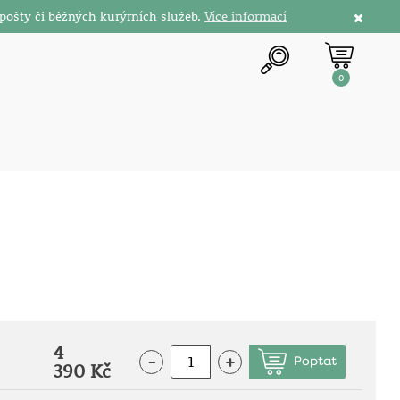
pošty či běžných kurýrních služeb.
Více informací
0
4
-
+
390 Kč