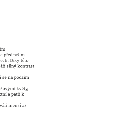
ním
me především
ech. Díky této
ří silný kontrast
rá se na podzim
ůžovými květy,
tní a patří k
váří menší až
.