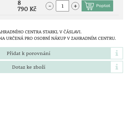
8
-
+
790 Kč
AHRADNÍHO CENTRA STARKL V ČÁSLAVI.
A URČENÁ PRO OSOBNÍ NÁKUP V ZAHRADNÍM CENTRU.
Přidat k porovnání
Dotaz ke zboží