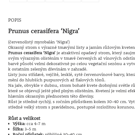
POPIS
Prunus cerasifera ‘Nigra’
(červenolistý myrobalán ‘Nigra’)
Okrasný strom s výrazně tmavými listy a jarním růžovým kvete
Prunus cerasifera ‘Nigra’
je atraktivní opadavý strom, který zauj
svým výrazným olistěním v tmavě červených až vínových odstín
barvě působí velmi dekorativně po celou vegetační sezónu a vytvá
k ostatním zeleným dřevinám v zahradě.
Listy jsou střídavé, vejčité, lesklé, sytě červenovínové barvy, kte
mění do hlubších purpurových až fialových tónů.
Na jaře, obvykle v dubnu, strom bohatě kvete drobnými světle r
které se objevují ještě před plným olistěním. Kvetení je velmi efek
hlavním okrasným přednostem této dřeviny.
Růst je středně rychlý, s ročním přírůstkem kolem 30–40 cm. Vyt
středně velký strom s pravidelnou, postupně rozložitou korunou
Růst a velikost
Výška:
cca 4–7 m
Šířka:
3–5 m
Roční přírůstek:
přibližně 30–40 cm