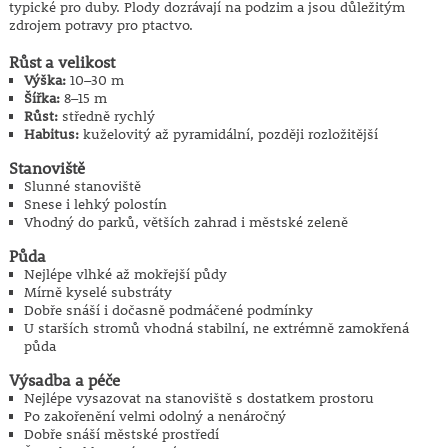
typické pro duby. Plody dozrávají na podzim a jsou důležitým
zdrojem potravy pro ptactvo.
Růst a velikost
Výška:
10–30 m
Šířka:
8–15 m
Růst:
středně rychlý
Habitus:
kuželovitý až pyramidální, později rozložitější
Stanoviště
Slunné stanoviště
Snese i lehký polostín
Vhodný do parků, větších zahrad i městské zeleně
Půda
Nejlépe vlhké až mokřejší půdy
Mírně kyselé substráty
Dobře snáší i dočasně podmáčené podmínky
U starších stromů vhodná stabilní, ne extrémně zamokřená
půda
Výsadba a péče
Nejlépe vysazovat na stanoviště s dostatkem prostoru
Po zakořenění velmi odolný a nenáročný
Dobře snáší městské prostředí