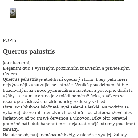
POPIS
Quercus palustris
(dub bahenní)
Elegantní dub s výrazným podzimním zbarvením a pravidelným
růstem
Quercus palustris
je atraktivní opadavý strom, který patří mezi
nejvýrazněji vybarvující se listnáče. Vyniká pravidelným, štíhle
kuželovitým až široce pyramidálním habitem a postupně dorůstá
výšky 10–30 m. Koruna je v mládí poměrně úzká, s věkem se
rozšiřuje a získává charakteristický, vzdušný vzhled.
Listy jsou hluboce laločnaté, sytě zelené a lesklé. Na podzim se
vybarvují do velmi intenzivních odstínů – od žlutooranžové přes
šarlatovou až po tmavě červenou a vínovou. Díky této barevné
proměně patří dub bahenní mezi nejatraktivnější stromy podzimní
zahrady.
Na jaře se objevují nenápadné květy, z nichž se vyvíjejí žaludy