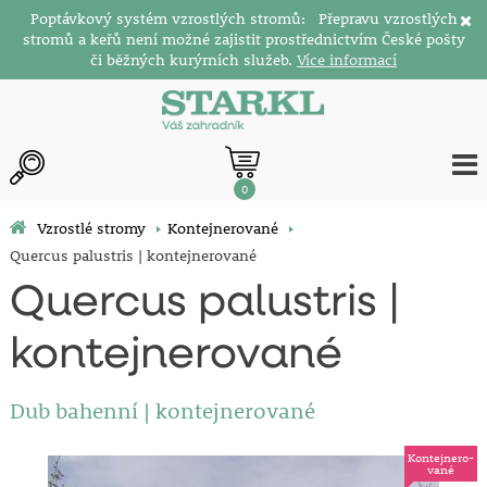
Poptávkový systém vzrostlých stromů: Přepravu vzrostlých
stromů a keřů není možné zajistit prostřednictvím České pošty
či běžných kurýrních služeb.
Více informací
0
Vzrostlé stromy
Kontejnerované
Quercus palustris | kontejnerované
Quercus palustris |
kontejnerované
Dub bahenní | kontejnerované
Kontejnero-
vané