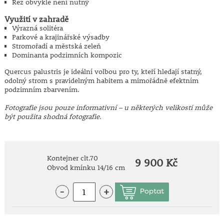
Řez obvykle není nutný
Využití v zahradě
Výrazná solitéra
Parkové a krajinářské výsadby
Stromořadí a městská zeleň
Dominanta podzimních kompozic
Quercus palustris je ideální volbou pro ty, kteří hledají statný,
odolný strom s pravidelným habitem a mimořádně efektním
podzimním zbarvením.
Fotografie jsou pouze informativní – u některých velikostí může
být použita shodná fotografie.
Kontejner clt.70
9 900 Kč
Obvod kmínku 14/16 cm
-
+