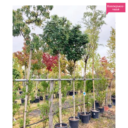
Kontejnero-
vané