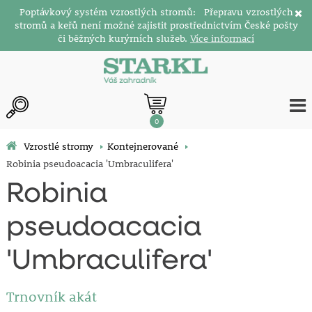
Poptávkový systém vzrostlých stromů: Přepravu vzrostlých
stromů a keřů není možné zajistit prostřednictvím České pošty
či běžných kurýrních služeb.
Více informací
0
Vzrostlé stromy
Kontejnerované
Robinia pseudoacacia 'Umbraculifera'
Robinia
pseudoacacia
'Umbraculifera'
Trnovník akát