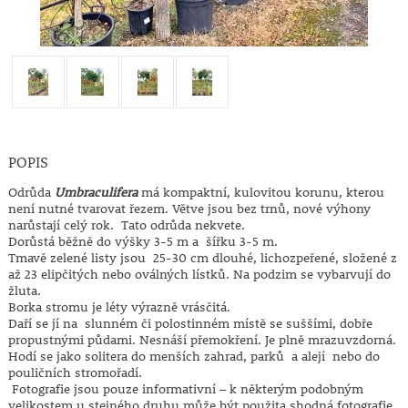
POPIS
Odrůda
Umbraculifera
má kompaktní, kulovitou korunu, kterou
není nutné tvarovat řezem. Větve jsou bez trnů, nové výhony
narůstají celý rok. Tato odrůda nekvete.
Dorůstá běžně do výšky 3-5 m a šířku 3-5 m.
Tmavě zelené listy jsou 25-30 cm dlouhé, lichozpeřené, složené z
až 23 elipčitých nebo oválných lístků. Na podzim se vybarvují do
žluta.
Borka stromu je léty výrazně vrásčitá.
Daří se jí na slunném či polostinném místě se suššími, dobře
propustnými půdami. Nesnáší přemokření. Je plně mrazuvzdorná.
Hodí se jako solitera do menších zahrad, parků a alejí nebo do
pouličních stromořadí.
Fotografie jsou pouze informativní – k některým podobným
velikostem u stejného druhu může být použita shodná fotografie.