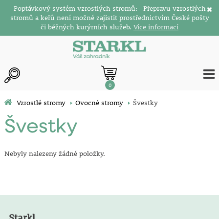
Poptávkový systém vzrostlých stromů: Přepravu vzrostlých
stromů a keřů není možné zajistit prostřednictvím České pošty
či běžných kurýrních služeb.
Více informací
0
Vzrostlé stromy
Ovocné stromy
Švestky
Švestky
Nebyly nalezeny žádné položky.
Starkl