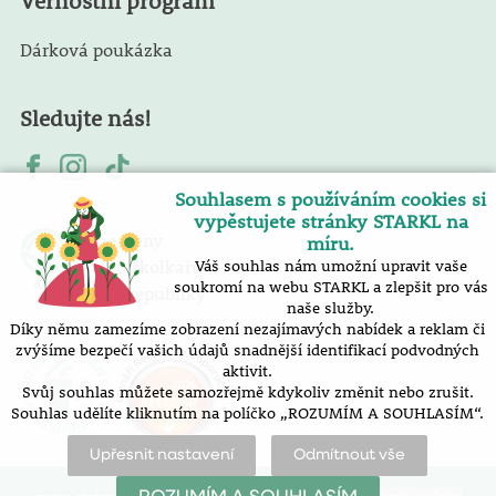
Věrnostní program
Dárková poukázka
Sledujte nás!
Souhlasem s používáním cookies si
vypěstujete stránky STARKL na
Jsme členy
míru.
Svazu školkařů
Váš souhlas nám umožní upravit vaše
soukromí na webu STARKL a zlepšit pro vás
České republiky
naše služby.
Díky němu zamezíme zobrazení nezajímavých nabídek a reklam či
zvýšíme bezpečí vašich údajů snadnější identifikací podvodných
aktivit.
Svůj souhlas můžete samozřejmě kdykoliv změnit nebo zrušit.
Souhlas udělíte kliknutím na políčko „ROZUMÍM A SOUHLASÍM“.
Upřesnit nastavení
Odmítnout vše
mapa stránek
prohlášení o přístupnosti
nastavení cookies