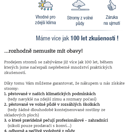
...rozhodně nemusíte mít obavy!
Prodejem stromů se zabýváme již více jak 100 let, během
kterých jsme načerpali nepřeberné množství praktických
zkušeností.
Díky tomu Vám můžeme garantovat, že nákupem u nás získáte
stromy:
1. pěstované v našich klimatických podmínkách
(tedy navyklé na zdejší zimu a rozmary počasí)
2. pěstované ve volné půdě v rozsáhlých školkách
(tedy žádné dlouhodobě kontejnerované rostliny ze
skladových ploch)
3. o které pravidelně pečují profesionálové - zahradníci
(nikoli pouze prodavači s konví...)
4. odborně a pečlivě vydobyté z půdy