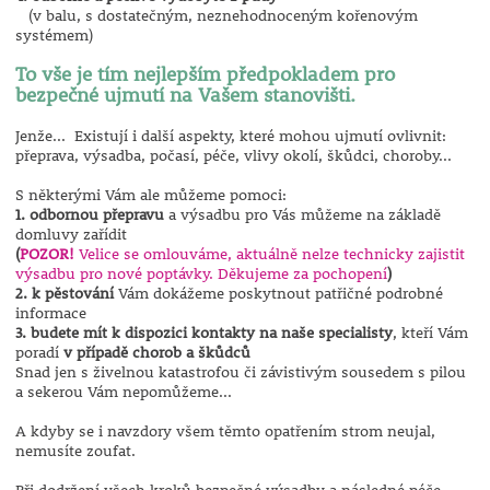
(v balu, s dostatečným, neznehodnoceným kořenovým
systémem)
To vše je tím nejlepším předpokladem pro
bezpečné ujmutí na Vašem stanovišti.
Jenže... Existují i další aspekty, které mohou ujmutí ovlivnit:
přeprava, výsadba, počasí, péče, vlivy okolí, škůdci, choroby...
S některými Vám ale můžeme pomoci:
1. odbornou přepravu
a výsadbu pro Vás můžeme na základě
domluvy zařídit
(
POZOR!
Velice se omlouváme, aktuálně nelze technicky zajistit
výsadbu pro nové poptávky. Děkujeme za pochopení
)
2. k pěstování
Vám dokážeme poskytnout patřičné podrobné
informace
3. budete mít k dispozici kontakty na naše specialisty
, kteří Vám
poradí
v případě chorob a škůdců
Snad jen s živelnou katastrofou či závistivým sousedem s pilou
a sekerou Vám nepomůžeme...
A kdyby se i navzdory všem těmto opatřením strom neujal,
nemusíte zoufat.
Při dodržení všech kroků bezpečné výsadby a následné péče,