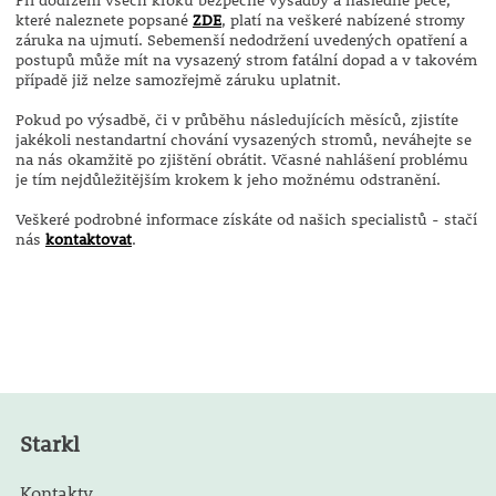
které naleznete popsané
ZDE
, platí na veškeré nabízené stromy
záruka na ujmutí. Sebemenší nedodržení uvedených opatření a
postupů může mít na vysazený strom fatální dopad a v takovém
případě již nelze samozřejmě záruku uplatnit.
Pokud po výsadbě, či v průběhu následujících měsíců, zjistíte
jakékoli nestandartní chování vysazených stromů, neváhejte se
na nás okamžitě po zjištění obrátit. Včasné nahlášení problému
je tím nejdůležitějším krokem k jeho možnému odstranění.
Veškeré podrobné informace získáte od našich specialistů - stačí
nás
kontaktovat
.
Starkl
Kontakty