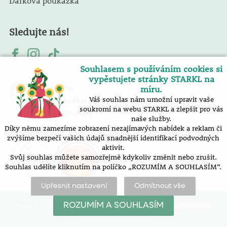
Dárková poukázka
Sledujte nás!
Souhlasem s používáním cookies si
vypěstujete stránky STARKL na
Jsme členy
míru.
Svazu školkařů
Váš souhlas nám umožní upravit vaše
soukromí na webu STARKL a zlepšit pro vás
České republiky
naše služby.
Díky němu zamezíme zobrazení nezajímavých nabídek a reklam či
zvýšíme bezpečí vašich údajů snadnější identifikací podvodných
aktivit.
Svůj souhlas můžete samozřejmě kdykoliv změnit nebo zrušit.
Souhlas udělíte kliknutím na políčko „ROZUMÍM A SOUHLASÍM“.
Upřesnit nastavení
Odmítnout vše
mapa stránek
prohlášení o přístupnosti
nastavení cookies
ROZUMÍM A SOUHLASÍM
Vytvořilo SOFICO-CZ, a.s.