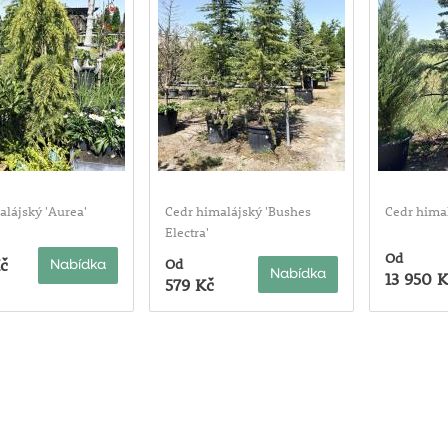
alájský 'Aurea'
Cedr himalájský 'Bushes
Cedr himal
Electra'
Od
č
Od
Nabídka
Nabídka
13 950 K
579 Kč