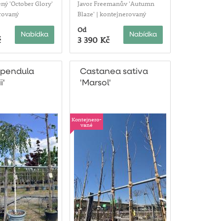
ený 'October Glory'
Javor Freemanův 'Autumn
rovaný
Blaze' | kontejnerovaný
Od
Nabídka
Nabídka
č
3 390 Kč
 pendula
Castanea sativa
i'
'Marsol'
Kontejnero-
vané