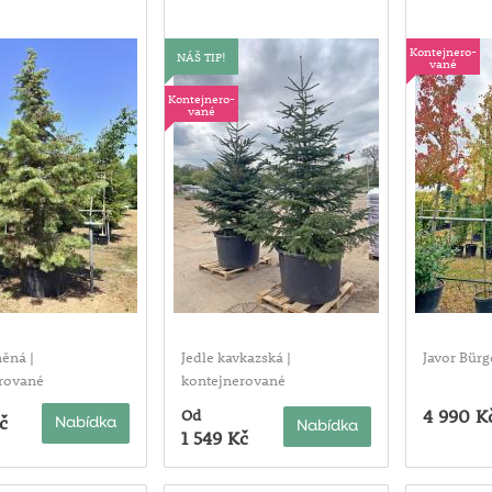
Kontejnero-
NÁŠ TIP!
vané
Kontejnero-
vané
něná |
Jedle kavkazská |
Javor Bürg
rované
kontejnerované
4 990 K
Od
č
Nabídka
Nabídka
1 549 Kč