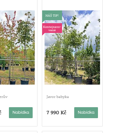
NÁŠ TIP!
Kontejnero-
vané
erův
Javor babyka
č
7 990 Kč
Nabídka
Nabídka