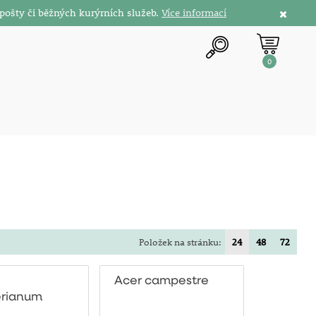
pošty či běžných kurýrních služeb.
Více informací
0
Položek na stránku:
24
48
72
Acer campestre
erianum