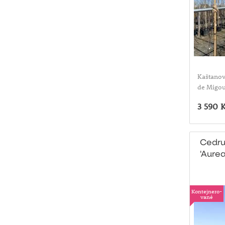
Kaštanov
de Migou
3 590 
Cedru
'Aurea
Kontejnero-
vané