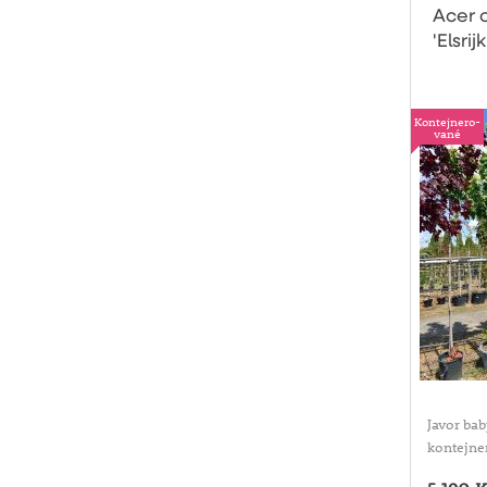
Acer 
'Elsrijk
konte
Kontejnero-
vané
Javor baby
kontejne