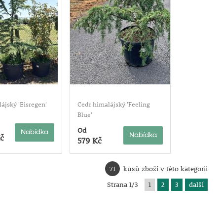
ájský 'Eisregen'
Cedr himalájský 'Feeling
Blue'
Od
Nabídka
Nabídka
č
579 Kč
71
kusů zboží v této kategorii
Strana 1/3
1
2
3
další