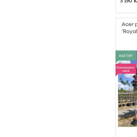
5 190 K
Acer 
'Royal
konte
NÁŠ TIP!
Kontejnero-
vané