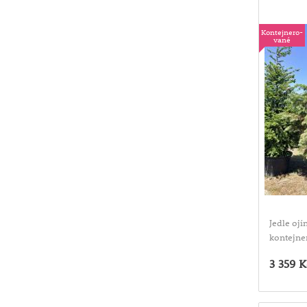
Kontejnero-
vané
Jedle ojí
kontejne
3 359 K