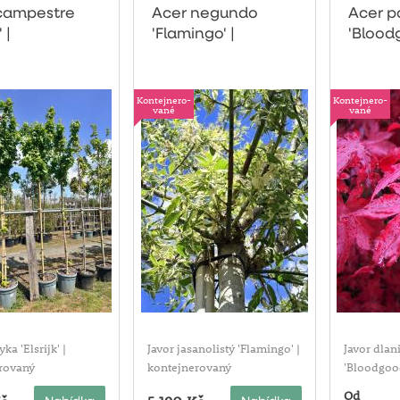
campestre
Acer negundo
Acer 
' |
'Flamingo' |
'Blood
jnerovaný
kontejnerovaný
Kontejnero-
Kontejnero-
vané
vané
ka 'Elsrijk' |
Javor jasanolistý 'Flamingo' |
Javor dlani
rovaný
kontejnerovaný
'Bloodgoo
Od