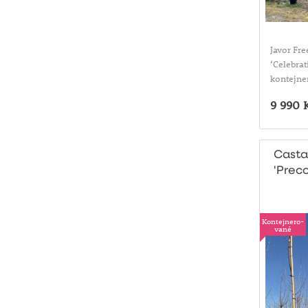
Javor Fr
‘Celebrat
kontejne
9 990 
Casta
'Prec
Migou
Kontejnero-
vané