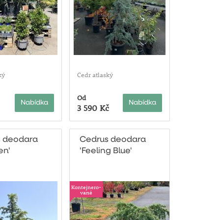
ký
Cedr atlaský
Od
Nabídka
Nabídka
3 590 Kč
 deodara
Cedrus deodara
en'
'Feeling Blue'
Kontejnero-
vané