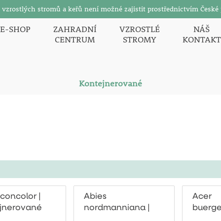
zrostlých stromů a keřů není možné zajistit prostřednictvím České 
E-SHOP
ZAHRADNÍ
VZROSTLÉ
NÁŠ
CENTRUM
STROMY
KONTAKT
Kontejnerované
concolor |
Abies
Acer
jnerované
nordmanniana |
buerg
kontejnerované