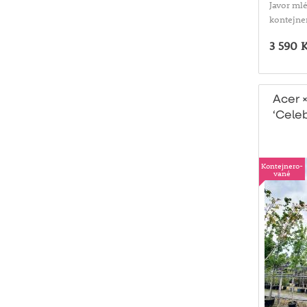
Javor mlé
kontejne
3 590 
Acer 
‘Celeb
konte
Kontejnero-
vané