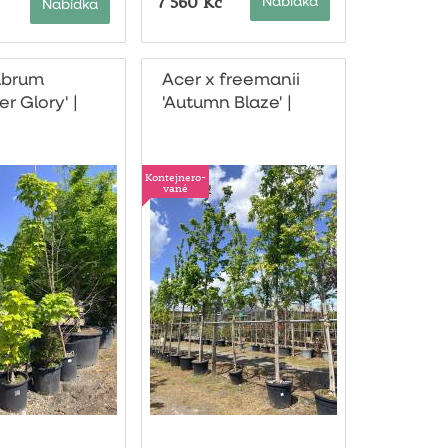
7 560 Kč
Nabídka
Nabídka
ubrum
Acer x freemanii
r Glory' |
'Autumn Blaze' |
nerovaný
kontejnerovaný
Kontejnero-
vané