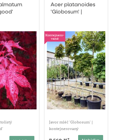
palmatum
Acer platanoides
good'
'Globosum' |
kontejnerovaný
Kontejnero-
vané
tolistý
Javor mléč 'Globosum' |
d'
kontejnerovaný