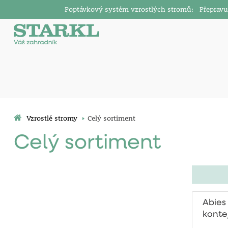
Poptávkový systém vzrostlých stromů: Přepravu v
Vzrostlé stromy
Celý sortiment
Celý sortiment
Abies 
konte