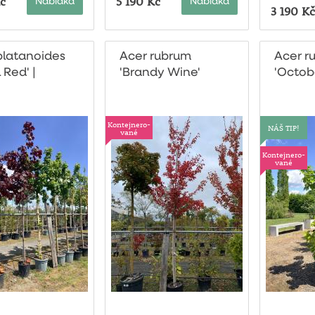
č
5 190 Kč
Nabídka
Nabídka
3 190 Kč
platanoides
Acer rubrum
Acer r
 Red' |
'Brandy Wine'
'Octobe
jnerovaný
kontej
Kontejnero-
NÁŠ TIP!
vané
Kontejnero-
vané