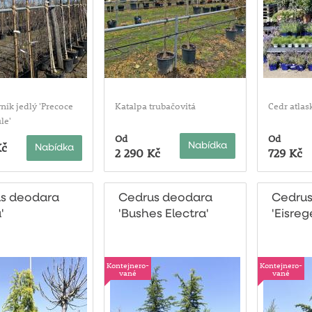
ník jedlý 'Precoce
Katalpa trubačovitá
Cedr atlas
le'
Od
Od
Kč
Nabídka
Nabídka
2 290 Kč
729 Kč
s deodara
Cedrus deodara
Cedrus
'
'Bushes Electra'
'Eisreg
Kontejnero-
Kontejnero-
vané
vané