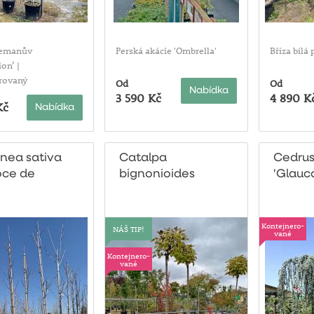
eemanův
Perská akácie 'Ombrella'
Bříza bílá 
ion’ |
rovaný
Od
Od
Nabídka
3 590 Kč
4 890 K
Kč
Nabídka
nea sativa
Catalpa
Cedrus
oce de
bignonioides
'Glauc
le'
'Nana'
Kontejnero-
NÁŠ TIP!
vané
Kontejnero-
vané