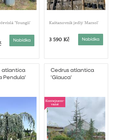
převislá 'Youngii'
Kaštanovník jedlý 'Marsol'
3 590 Kč
Nabídka
Nabídka
č
 atlantica
Cedrus atlantica
a Pendula'
'Glauca'
Kontejnero-
vané