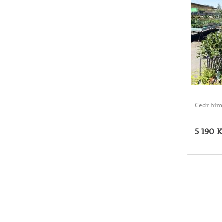
Cedr him
5 190 K