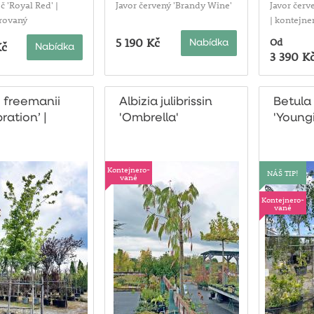
č 'Royal Red' |
Javor červený 'Brandy Wine'
Javor červ
rovaný
| kontejne
5 190 Kč
Od
Nabídka
Kč
Nabídka
3 390 K
× freemanii
Albizia julibrissin
Betula
ration’ |
'Ombrella'
'Youngi
jnerovaný
Kontejnero-
NÁŠ TIP!
vané
Kontejnero-
vané